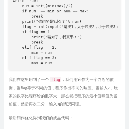
while True:

    num = int((min+max)/2)

    if num  == min or num == max:

        break

    print("你想的是%d么？"% num)

    flag = int(input("是按1，大于它按2，小于它按3："))

    if flag == 1:

        print("猜对了，我真弔！")

        break

    elif flag == 2:

        min = num

    elif flag == 3:

        max = num
我们在这里用到了一个
，我们用它作为一个判断的依
flag
据，当flag等于不同的值，程序作出不同的响应。当输入2，玩
家的数字比程序给的数字大，那么就把程序的最小值赋值为当
前值，然后再次二分；输入3的情况同理。
最后稍作优化得到我们的成品代码：