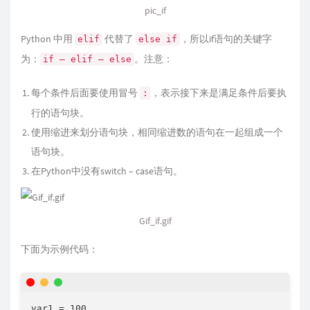
pic_if
Python 中用
代替了
，所以if语句的关键字
elif
else if
为：
。注意：
if – elif – else
每个条件后面要使用冒号
，表示接下来是满足条件后要执
:
行的语句块。
使用缩进来划分语句块，相同缩进数的语句在一起组成一个
语句块。
在Python中没有switch – case语句。
Gif_if.gif
下面为示例代码：
var1 = 100
