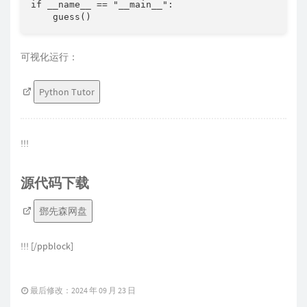
if __name__ == "__main__":

    guess()
可视化运行：
Python Tutor
!!!
源代码下载
鄧先森网盘
!!! [/ppblock]
最后修改：2024 年 09 月 23 日