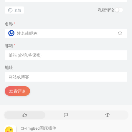
私密评论
表情
名称
*
🎲
邮箱
*
地址
发表评论
热
最
随
门
新
机
文
评
文
CF-ImgBed图床插件
章
论
章