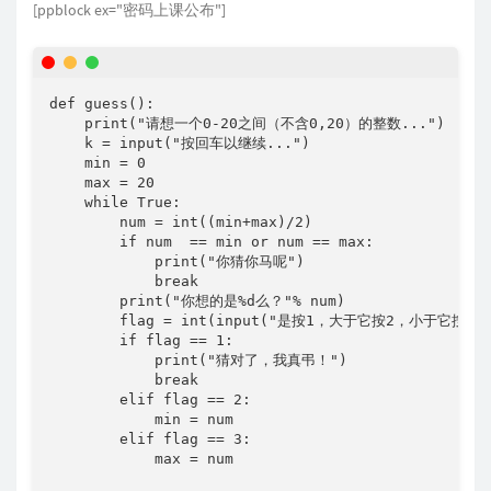
[ppblock ex="密码上课公布"]
def guess():

    print("请想一个0-20之间（不含0,20）的整数...")

    k = input("按回车以继续...")

    min = 0

    max = 20

    while True:

        num = int((min+max)/2)

        if num  == min or num == max:

            print("你猜你马呢")

            break

        print("你想的是%d么？"% num)

        flag = int(input("是按1，大于它按2，小于它按3："
        if flag == 1:

            print("猜对了，我真弔！")

            break

        elif flag == 2:

            min = num

        elif flag == 3:

            max = num
