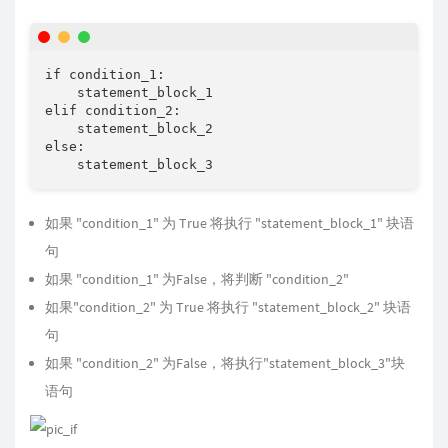
if condition_1:

    statement_block_1

elif condition_2:

    statement_block_2

else:

    statement_block_3
如果 "condition_1" 为 True 将执行 "statement_block_1" 块语
句
如果 "condition_1" 为False，将判断 "condition_2"
如果"condition_2" 为 True 将执行 "statement_block_2" 块语
句
如果 "condition_2" 为False，将执行"statement_block_3"块
语句