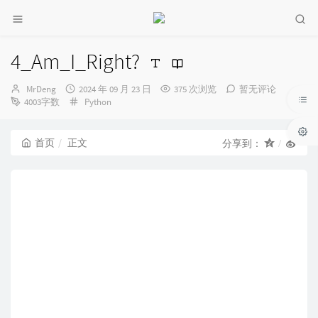
4_Am_I_Right?
博
发
MrDeng
2024 年 09 月 23 日
375 次浏览
暂无评论
主：
布
分
4003字数
Python
时
类：
间：
首页
正文
分享到：