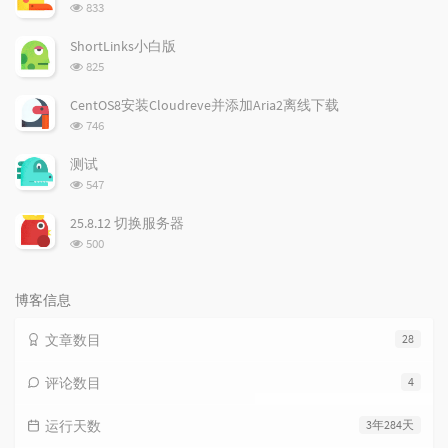
浏
833
览
次
ShortLinks小白版
数:
浏
825
览
次
CentOS8安装Cloudreve并添加Aria2离线下载
数:
浏
746
览
次
测试
数:
浏
547
览
次
25.8.12 切换服务器
数:
浏
500
览
次
数:
博客信息
文章数目
28
评论数目
4
运行天数
3年284天