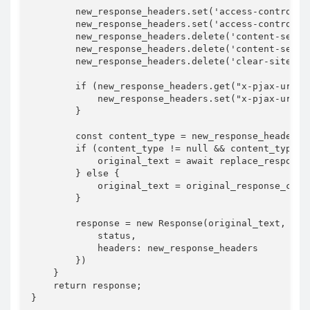
        new_response_headers.set('access-control-al
        new_response_headers.set('access-control-al
        new_response_headers.delete('content-securi
        new_response_headers.delete('content-securi
        new_response_headers.delete('clear-site-dat
        if (new_response_headers.get("x-pjax-url"))
            new_response_headers.set("x-pjax-url",
        }

        const content_type = new_response_headers.g
        if (content_type != null && content_type.i
            original_text = await replace_response
        } else {

            original_text = original_response_clone
        }

        response = new Response(original_text, {

            status,

            headers: new_response_headers

        })

    }

    return response;

}
