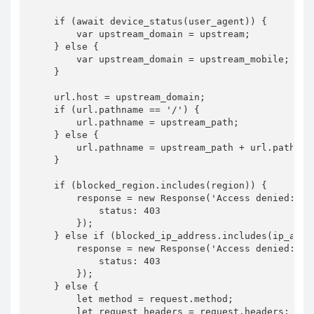
    if (await device_status(user_agent)) {

        var upstream_domain = upstream;

    } else {

        var upstream_domain = upstream_mobile;

    }

    url.host = upstream_domain;

    if (url.pathname == '/') {

        url.pathname = upstream_path;

    } else {

        url.pathname = upstream_path + url.pathname
    }

    if (blocked_region.includes(region)) {

        response = new Response('Access denied: Wo
            status: 403

        });

    } else if (blocked_ip_address.includes(ip_addre
        response = new Response('Access denied: Yo
            status: 403

        });

    } else {

        let method = request.method;

        let request_headers = request.headers;
