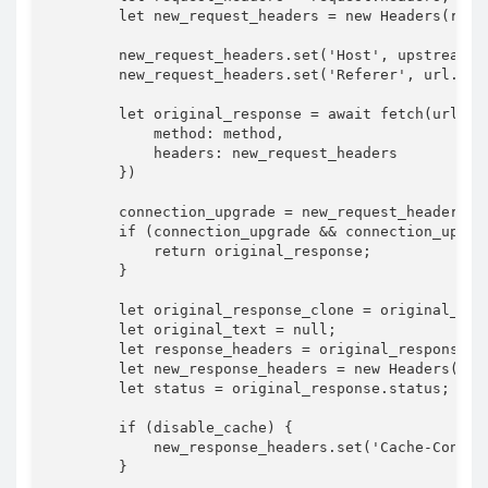
        let new_request_headers = new Headers(reque
        new_request_headers.set('Host', upstream_do
        new_request_headers.set('Referer', url.prot
        let original_response = await fetch(url.hre
            method: method,

            headers: new_request_headers

        })

        connection_upgrade = new_request_headers.ge
        if (connection_upgrade && connection_upgra
            return original_response;

        }

        let original_response_clone = original_resp
        let original_text = null;

        let response_headers = original_response.he
        let new_response_headers = new Headers(resp
        let status = original_response.status;

        if (disable_cache) {

            new_response_headers.set('Cache-Control
        }
