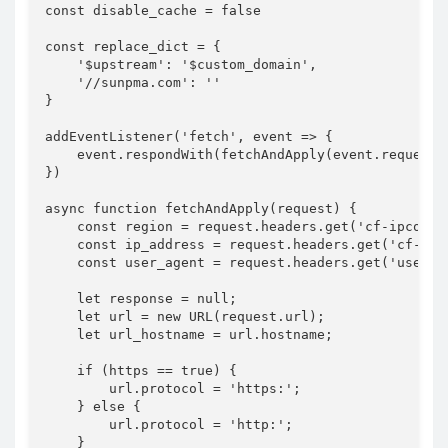
const disable_cache = false

const replace_dict = {

    '$upstream': '$custom_domain',

    '//sunpma.com': ''

}

addEventListener('fetch', event => {

    event.respondWith(fetchAndApply(event.request))
})

async function fetchAndApply(request) {

    const region = request.headers.get('cf-ipcountr
    const ip_address = request.headers.get('cf-conn
    const user_agent = request.headers.get('user-ag
    let response = null;

    let url = new URL(request.url);

    let url_hostname = url.hostname;

    if (https == true) {

        url.protocol = 'https:';

    } else {

        url.protocol = 'http:';

    }
