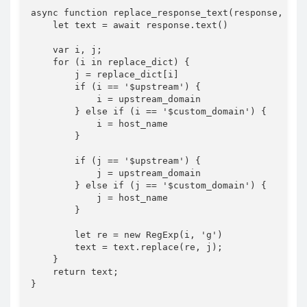
async function replace_response_text(response, upst
    let text = await response.text()

    var i, j;

    for (i in replace_dict) {

        j = replace_dict[i]

        if (i == '$upstream') {

            i = upstream_domain

        } else if (i == '$custom_domain') {

            i = host_name

        }

        if (j == '$upstream') {

            j = upstream_domain

        } else if (j == '$custom_domain') {

            j = host_name

        }

        let re = new RegExp(i, 'g')

        text = text.replace(re, j);

    }

    return text;

}
