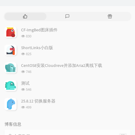
热
最
随
门
新
机
文
评
文
CF-ImgBed图床插件
章
论
章
浏
830
览
次
ShortLinks小白版
数:
浏
825
览
次
CentOS8安装Cloudreve并添加Aria2离线下载
数:
浏
746
览
次
测试
数:
浏
546
览
次
25.8.12 切换服务器
数:
浏
499
览
次
数:
博客信息