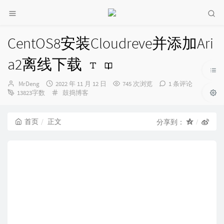
CentOS8安装Cloudreve并添加Ari
a2离线下载
博
发
MrDeng
2022 年 11 月 12 日
745 次浏览
1 条评论
主：
布
分
13823字数
鼓捣博客
时
类：
间：
首页
正文
分享到：